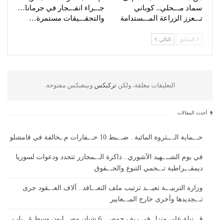
سماد مـ.ـحلي.. كوباني
جـ.ـراء انفـ.ـجار في جرمانا…
تـ.ـعزز الزراعة المـ.ـستدامة
والتحقـ.ـيقات مستمرة…
السابق
التالي
التعليقات مغلقة، ولكن
تركبكس
وبينغبكس مفتوحة.
أحدث المقالات
حـ.ـماية الـ.ــثروة المائية.. ضـ.ـبط 10 حـ.ـفارات م.ـخالفة في قامشلو
في يوم الشــ.ـهيد الآشوري.. ذاكرة الـ.ـمجازر تتجدد ودعوات لسوريا
ديمقـ.ـراطية تـ.ـحمي التنوع والحـ.ـقوق
وزارة التربيـ.ـة تعيـ.ـد ترتيب ملف التعـ.ـاقد.. آلاف العـ.ـقود جرى
تـ.ـجديدها وأخرى خارج المـ.ـعايير
قـ.ـنبلة على منزل في ريف حمص.. 6 شبان مصـ.ـابون وسط غـ.ـياب