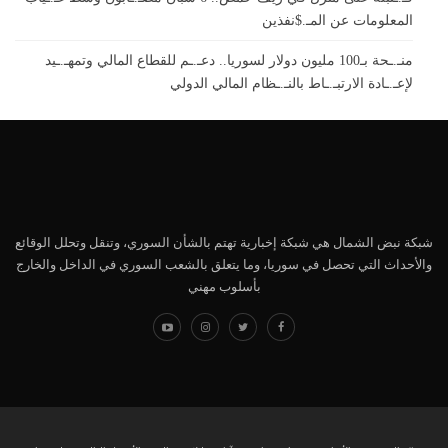
المعلومات عن المـ.$نفذين
منـ.ـحة بـ100 مليون دولار لسوريا.. دعـ.ـم للقطاع المالي وتمهـ.ـيد
لإعـ.ـادة الارتبـ.ـاط بالنـ.ـظام المالي الدولي
شبكة نبض الشمال هي شبكة إخبارية تهتم بالشأن السوري، وتنقل وتحلل الوقائع
والأحداث التي تحصل في سوريا، وما يتعلق بالشعب السوري في الداخل والخارج
بأسلوب مهني