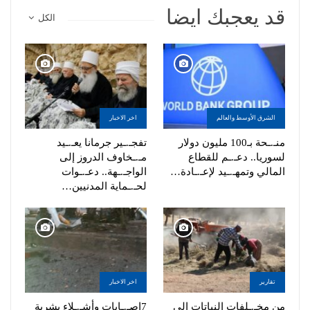
قد يعجبك ايضا
الكل
الشرق الأوسط والعالم
اخر الاخبار
منـ.ـحة بـ100 مليون دولار
تفجـ.ـير جرمانا يعـ.ـيد
لسوريا.. دعـ.ـم للقطاع
مـ.ـخاوف الدروز إلى
المالي وتمهـ.ـيد لإعـ.ـادة…
الواجـ.ـهة.. دعـ.ـوات
لحـ.ـماية المدنيين…
تقارير
اخر الاخبار
من مخـ.ـلفات النباتات إلى
7إصـ.ـابات وأشـ.ـلاء بشرية