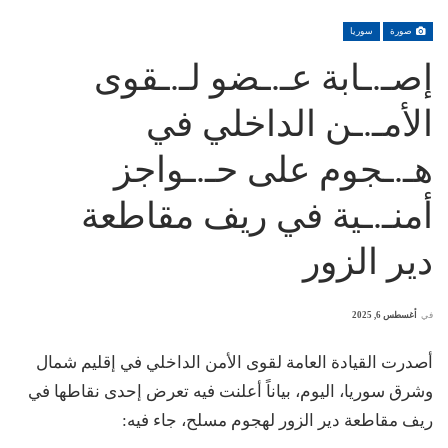
صورة
سوريا
إصـ.ـابة عـ.ـضو لـ.ـقوى
الأمـ.ـن الداخلي في
هـ.ـجوم على حـ.ـواجز
أمنـ.ـية في ريف مقاطعة
دير الزور
في
أغسطس 6, 2025
أصدرت القيادة العامة لقوى الأمن الداخلي في إقليم شمال
وشرق سوريا، اليوم، بياناً أعلنت فيه تعرض إحدى نقاطها في
ريف مقاطعة دير الزور لهجوم مسلح، جاء فيه: