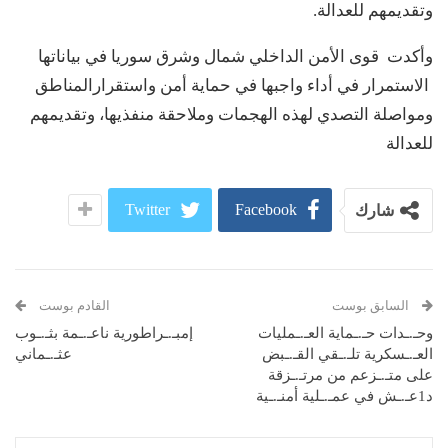
وتقديمهم للعدالة.
وأكدت قوى الأمن الداخلي شمال وشرق سوريا في بياناتها
الاستمرار في أداء واجبها في حماية أمن واستقرارالمناطق
ومواصلة التصدي لهذه الهجمات وملاحقة منفذيها، وتقديمهم
للعدالة
Twitter
Facebook
شارك
السابق بوست
القادم بوست
وحـ.ـدات حـ.ـماية العـ.ـمليات
إمبـ.ـراطورية ناعـ.ـمة بثـ.ـوب
العـ.ـسكرية تلـ.ـقي القـ.ـبض
عثـ.ـماني
على متـ.ـزعم من مرتـ.ـزقة
د1عـ.ـش في عمـ.ـلية أمنـ.ـية