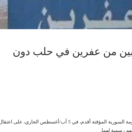
شابين من عفرين في حلب دون
أفادت مصادر محلية أن جهاز “الأمن العام” التابع للحكومة السورية المؤقتة أقدم، في 5 آب/أغسطس الجاري، على اعتقا
هم رسمية لهما.