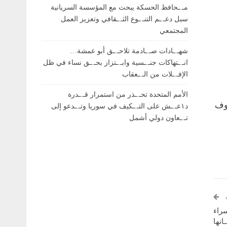
مـ.ـحافظ الحسكة يبحث مع المؤسسة السريانية
سبل دعـ.ـم التنـ.ـوع الثـ.ـقافي وتعزيز العمل
المجتمعي
شهـ.ـادات صـ.ـادمة تلاحـ.ـق أبو عمشة…
انـ.ـتهاكات جنـ.ـسية وابـ.ـتزاز بحـ.ـق نساء في ظل
الإفـ.ـلات من الـ.ـعقاب
الأمم المتحدة تحـ.ـذر من استمرار قـ.ـدرة
اوف
د١عـ.ـش على التـ.ـكيف في سوريا وتـ.ـدعو إلى
تـ.ـعاون دولي أشمل
سراء
انها