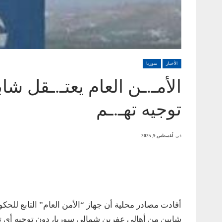
الأخبار
سوريا
الأمـ.ـن العام يعتـ.ـقل 
توجيه تهـ.ـم
في
أغسطس 9, 2025
شابين من أهالي عفرين شمالي سوريا، دون توجيه أي ت