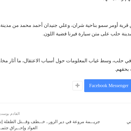
 قرية أومر سمو بناحية شران، وعلي جنيدان أحمد محمد من مدينة
ينة حلب على متن سيارة فيرنا فضية اللون.
 في حلب، وسط غياب المعلومات حول أسباب الاعتقال، ما أثار مخ
 بحقهم.
Facebook Messenger
القادم بوست
ئي
جريـ.ـمة مروعة في دير الزور.. خـ.ـطف وقـ.ـتل الطفلة إ
العواد وإحـ.ـراق جثمـ.ـ