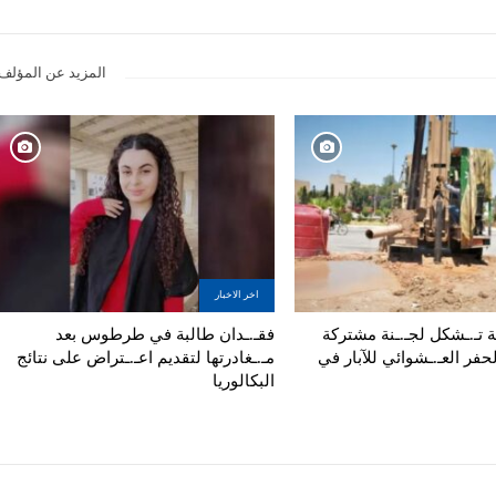
المزيد عن المؤلف
اخر الاخبار
تية تـ.ـشكل لجـ.ـنة مشتركة
فقـ.ـدان طالبة في طرطوس بعد
لحفر العـ.ـشوائي للآبار في
مـ.ـغادرتها لتقديم اعـ.ـتراض على نتائج
البكالوريا