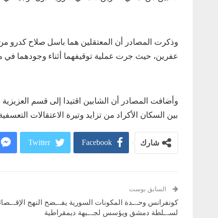
وذكرت المصادر أن المعتقلين هما باسل صلاح كدرو من
عفرين، حيث جرت عملية توقيفهما أثناء وجودهما في مد
وأضافت المصادر أن الشابين اقتيدا إلى قسم العزيزية
بين السكان الأكراد من تزايد وتيرة الاعتقالات التعسفية
Twitter
Facebook
شارك
السابق بوست
كونفرانس وحـ.ـدة المكونات السورية يفـ.ـضح النهج الإقـ.ـصا
لسـ.ـلطة دمشق ويؤسس لجـ.ـبهة ديمقراطية