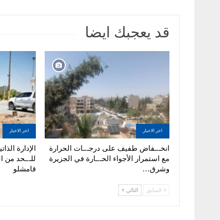
قد يعجبك ايضا
اخر الاخبار
اخر الاخبار
انخـ.ـفاض طفيف على درجـ.ـات الحرارة
الإدارة الذا
مع استمرار الأجواء الحـ.ـارة في الجزيرة
للـ.ـحد من ا
وشرق…
قامشلو
السابق
التالي