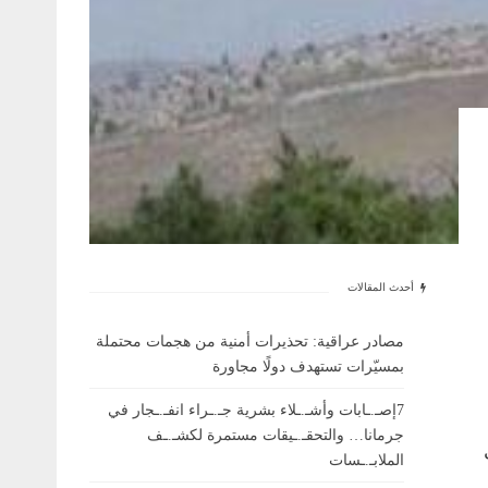
أحدث المقالات
مصادر عراقية: تحذيرات أمنية من هجمات محتملة
بمسيّرات تستهدف دولًا مجاورة
7إصـ.ـابات وأشـ.ـلاء بشرية جـ.ـراء انفـ.ـجار في
جرمانا… والتحقـ.ـيقات مستمرة لكشـ.ـف
ل
الملابـ.ـسات