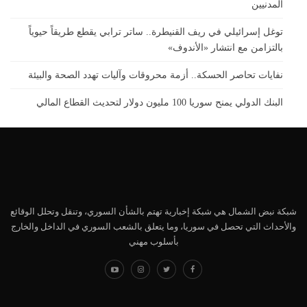
المدنيين
توغل إسرائيلي في ريف القنيطرة.. ساتر ترابي يقطع طريقاً حيوياً
بالتزامن مع انتشار «الأندوف»
نفايات تحاصر الحسكة.. أزمة محروقات وآليات تهدد الصحة والبيئة
البنك الدولي يمنح سوريا 100 مليون دولار لتحديث القطاع المالي
شبكة نبض الشمال هي شبكة إخبارية تهتم بالشأن السوري، وتنقل وتحلل الوقائع
والأحداث التي تحصل في سوريا، وما يتعلق بالشعب السوري في الداخل والخارج
بأسلوب مهني