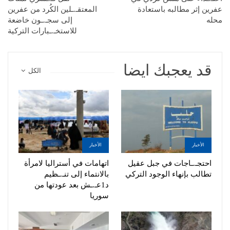
عفرين إثر مطالبه باستعادة
المعتقـ.ـلين الكُرد من عفرين
محله
إلى سجـ.ـون خاضعة
للاستخـ.ـبارات التركية
قد يعجبك ايضا
الكل
الأخبار
الأخبار
احتجـ.ـاجات في جبل عقيل
اتهامات في أستراليا لامرأة
تطالب بإنهاء الوجود التركي
بالانتماء إلى تنـ.ـظيم
د1عـ.ـش بعد عودتها من
سوريا