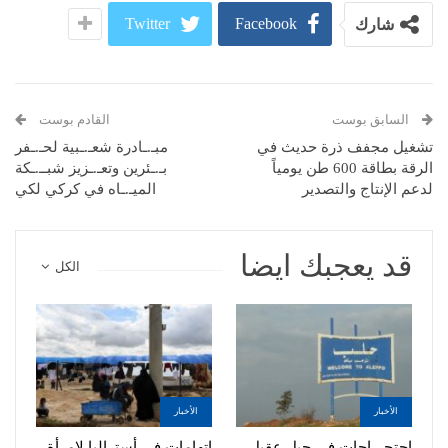
Twitter
Facebook
شارك
السابق بوست
القادم بوست
تشغيل مجفف ذرة حديث في
مبـ.ـادرة شعـ.ـبية لحـ.ـفر
الرقة بطاقة 600 طن يومياً
بـ.ـئرين وتعـ.ـزيز شبــ.ـكة
لدعم الإنتاج والتصدير
الميـ.ـاه في كركي لكي
قد يعجبك ايضا
الكل
الأخبار
الأخبار
احتجـ.ـاجات في جبل عقيل
اتهامات في أستراليا لامرأة