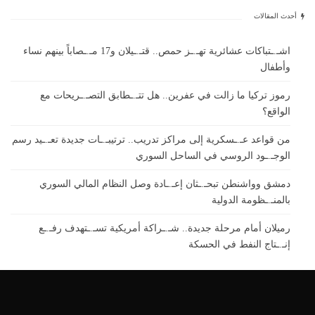
أحدث المقالات
اشـ.ـتباكات عشائرية تهـ.ـز حمص.. قتـ.ـيلان و17 مـ.ـصاباً بينهم نساء
وأطفال
رموز تركيا ما زالت في عفرين.. هل تتـ.ـطابق التصـ.ـريحات مع
الواقع؟
من قواعد عـ.ـسكرية إلى مراكز تدريب.. ترتيبـ.ـات جديدة تعـ.ـيد رسم
الوجـ.ـود الروسي في الساحل السوري
دمشق وواشنطن تبحـ.ـثان إعـ.ـادة وصل النظام المالي السوري
بالمنـ.ـظومة الدولية
رميلان أمام مرحلة جديدة.. شـ.ـراكة أمريكية تسـ.ـتهدف رفـ.ـع
إنـ.ـتاج النفط في الحسكة