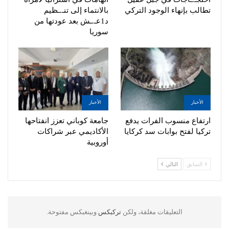
تطالب بإنهاء الوجود التركي
بالانتماء إلى تنـ.ـظيم
د1عـ.ـش بعد عودتها من
سوريا
الأخبار
الأخبار
ارتفاع منسوب الفرات يدفع
جامعة كوباني تعزز انفتاحها
تركيا لفتح بوابات سد كركايا
الأكاديمي عبر شراكات
أوروبية
السابق
التالي
التعليقات مغلقة، ولكن
تركبكس
وبينغبكس مفتوحة.