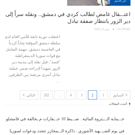
اخر الاخبار
اعتـ.ـقال غامض لطالب كردي في دمشق.. ونقله سراً إلى
دير الزور بانتظار صفقة تبادل
AUTHOR2
مايو 25, 2026
اعتقلت دورية تابعة للأمن العام لدى
سلطة دمشق المؤقتة شاباً كردياً
في العاصمة دمشق، بتهمة التعامل
مع قوات سوريا الديمقراطية
"قسد"، قبل نقله إلى مدينة دير
الزور تمهيداً لإدراجه ضمن عملية
تبادل أسرى مرتقبة بين الطرفين.
…
السابق
1
2
3
4
…
262
التالي
أحدث المقالات
حـ.ـماية الـ.ــثروة المائية.. ضـ.ـبط 10 حـ.ـفارات م.ـخالفة في قامشلو
في يوم الشــ.ـهيد الآشوري.. ذاكرة الـ.ـمجازر تتجدد ودعوات لسوريا