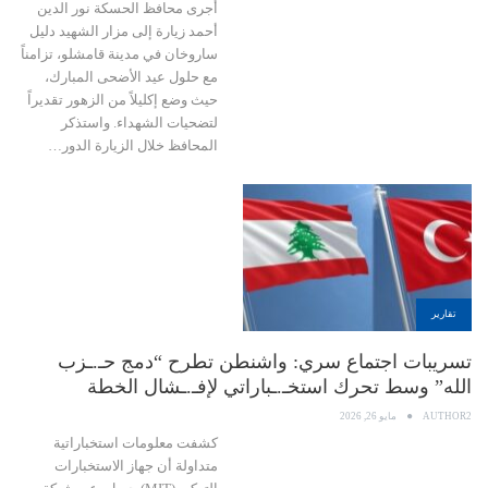
أجرى محافظ الحسكة نور الدين
أحمد زيارة إلى مزار الشهيد دليل
ساروخان في مدينة قامشلو، تزامناً
مع حلول عيد الأضحى المبارك،
حيث وضع إكليلاً من الزهور تقديراً
لتضحيات الشهداء. واستذكر
المحافظ خلال الزيارة الدور…
تقارير
تسريبات اجتماع سري: واشنطن تطرح “دمج حـ.ـزب
الله” وسط تحرك استخـ.ـباراتي لإفـ.ـشال الخطة
AUTHOR2
مايو 26, 2026
كشفت معلومات استخباراتية
متداولة أن جهاز الاستخبارات