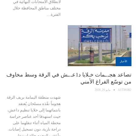
لانطلاق الامتحانات النهائية في
مختلف مناطق المحافظة خلال
الفترة…
الأخبار
تصاعد هجـ.ـمات خـلايا د1عـ.ـش في الرقة وسط مخاوف
من توسّع الفراغ الأمني
AUTHOR2
مايو 26, 2026
شهدت منطقة اليمامة بريف الرقة
هجوماً نفّذه مسلحان يُعتقد
بانتمائهما إلى خلايا تنظيم داعش،
حيث استهدفا أحد عناصر حراسة
محطة المياه أثناء تنقلهما على
دراجة نارية، دون تسجيل إصابات.
وأعقب الهجوم حالة استنفار…