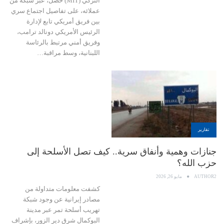
التركي (MIT) حصل، عبر شبكة من
عملائه، على تفاصيل اجتماع سري
بين فريق أمريكي تابع لإدارة
الرئيس الأمريكي دونالد ترامب،
وفريق أمني مرتبط بالرئاسة
اللبنانية، وسط مراقبة…
تقارير
جنازات وهمية وأنفاق سرية.. كيف تصل الأسلحة إلى
حزب الله؟
AUTHOR2
مايو 26, 2026
كشفت معلومات متداولة من
مصادر إيرانية عن وجود شبكة
تهريب أسلحة تمر عبر مدينة
البوكمال شرق دير الزور، بإشراف