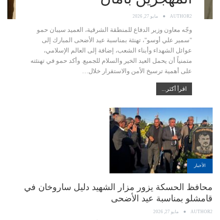
AUTHOR2
مايو 27, 2026
وجّه معاون وزير الدفاع للمنطقة الشرقية، العميد سيبان حمو
"سمير علي أوسو"، تهنئة بمناسبة عيد الأضحى المبارك إلى
عوائل الشهداء وأبناء الشعب، إضافة إلى العالم الإسلامي،
متمنياً أن يحمل العيد الخير والسلام للجميع. وأكد حمو في تهنئته
على أهمية ترسيخ الأمن والاستقرار خلال…
اقرأ أكثر...
الأخبار
محافظ الحسكة يزور مزار الشهيد دليل ساروخان في
قامشلو بمناسبة عيد الأضحى
AUTHOR2
مايو 27, 2026