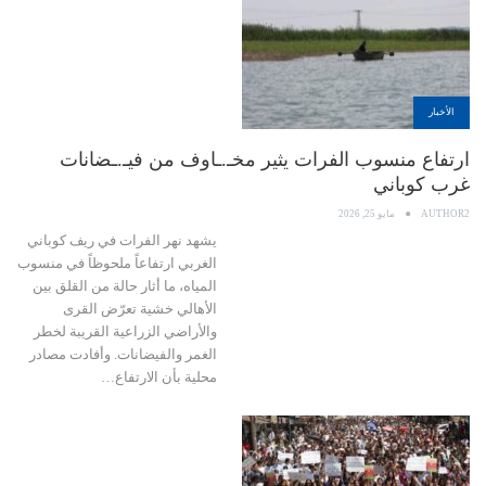
الأخبار
ارتفاع منسوب الفرات يثير مخـ.ـاوف من فيـ.ـضانات
غرب كوباني
AUTHOR2
مايو 25, 2026
يشهد نهر الفرات في ريف كوباني
الغربي ارتفاعاً ملحوظاً في منسوب
المياه، ما أثار حالة من القلق بين
الأهالي خشية تعرّض القرى
والأراضي الزراعية القريبة لخطر
الغمر والفيضانات. وأفادت مصادر
محلية بأن الارتفاع…