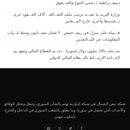
ديمقـ.ـراطية تـ.ـحمي التنوع والحـ.ـقوق
وزارة التربيـ.ـة تعيـ.ـد ترتيب ملف التعـ.ـاقد.. آلاف العـ.ـقود جرى
تـ.ـجديدها وأخرى خارج المـ.ـعايير
قـ.ـنبلة على منزل في ريف حمص.. 6 شبان مصـ.ـابون وسط غـ.ـياب
المعلومات عن المـ.$نفذين
منـ.ـحة بـ100 مليون دولار لسوريا.. دعـ.ـم للقطاع المالي وتمهـ.ـيد
لإعـ.ـادة الارتبـ.ـاط بالنـ.ـظام المالي الدولي
شبكة نبض الشمال هي شبكة إخبارية تهتم بالشأن السوري، وتنقل وتحلل الوقائع
والأحداث التي تحصل في سوريا، وما يتعلق بالشعب السوري في الداخل والخارج
بأسلوب مهني