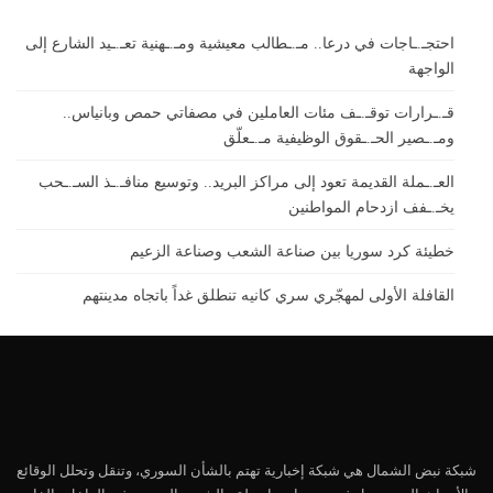
احتجـ.ـاجات في درعا.. مـ.ـطالب معيشية ومـ.ـهنية تعـ.ـيد الشارع إلى
الواجهة
قـ.ـرارات توقـ.ـف مئات العاملين في مصفاتي حمص وبانياس..
ومـ.ـصير الحـ.ـقوق الوظيفية مـ.ـعلّق
العـ.ـملة القديمة تعود إلى مراكز البريد.. وتوسيع منافـ.ـذ السـ.ـحب
يخـ.ـفف ازدحام المواطنين
خطيئة كرد سوريا بين صناعة الشعب وصناعة الزعيم
القافلة الأولى لمهجّري سري كانيه تنطلق غداً باتجاه مدينتهم
شبكة نبض الشمال هي شبكة إخبارية تهتم بالشأن السوري، وتنقل وتحلل الوقائع