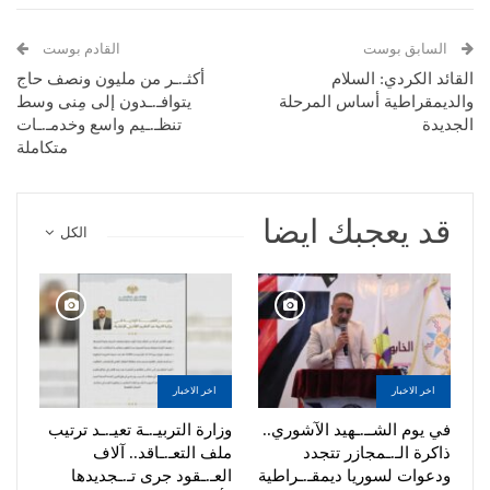
السابق بوست
القادم بوست
القائد الكردي: السلام
أكثـ.ـر من مليون ونصف حاج
والديمقراطية أساس المرحلة
يتوافـ.ـدون إلى مِنى وسط
الجديدة
تنظـ.ـيم واسع وخدمـ.ـات
متكاملة
قد يعجبك ايضا
الكل
اخر الاخبار
اخر الاخبار
في يوم الشــ.ـهيد الآشوري..
وزارة التربيـ.ـة تعيـ.ـد ترتيب
ذاكرة الـ.ـمجازر تتجدد
ملف التعـ.ـاقد.. آلاف
ودعوات لسوريا ديمقـ.ـراطية
العـ.ـقود جرى تـ.ـجديدها