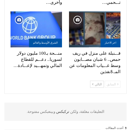
تـ.ـحمي…
وأخرى…
اخر الاخبار
الشرق الأوسط والعالم
قـ.ـنبلة على منزل في ريف
منـ.ـحة بـ100 مليون دولار
حمص.. 6 شبان مصـ.ـابون
لسوريا.. دعـ.ـم للقطاع
وسط غـ.ـياب المعلومات عن
المالي وتمهـ.ـيد لإعـ.ـادة…
المـ.$نفذين
السابق
التالي
التعليقات مغلقة، ولكن
تركبكس
وبينغبكس مفتوحة.
أحدث المقالات