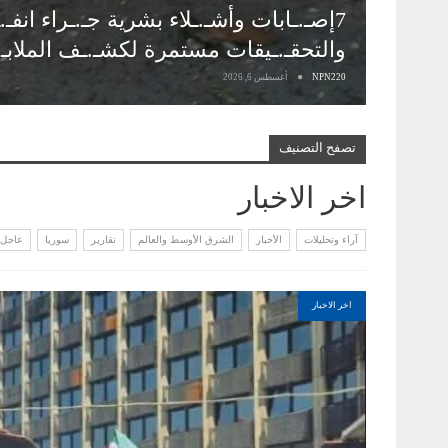
7إصـ.ـابات وأشـ.ـلاء بشرية جـ.ـراء انف
والتحقـ.ـيقات مستمرة لكشـ.ـف الملابـ
NPN220
أغسطس 6, 2026
تصفح التصنيف
اخر الاخبار
آراء وتحليلات
الأخبار
الشرق الأوسط والعالم
تقارير
سوريا
عاجل
اخر الاخبار