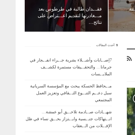
ـنة
فقـ.ـدان طالبة في طرطوس بعد
مـ.ـغادرتها لتقديم اعـ.ـتراض على
نتائج…
أحدث المقالات
7إصـ.ـابات وأشـ.ـلاء بشرية جـ.ـراء انفـ.ـجار في
جرمانا… والتحقـ.ـيقات مستمرة لكشـ.ـف
الملابـ.ـسات
مـ.ـحافظ الحسكة يبحث مع المؤسسة السريانية
سبل دعـ.ـم التنـ.ـوع الثـ.ـقافي وتعزيز العمل
المجتمعي
شهـ.ـادات صـ.ـادمة تلاحـ.ـق أبو عمشة…
انـ.ـتهاكات جنـ.ـسية وابـ.ـتزاز بحـ.ـق نساء في ظل
الإفـ.ـلات من الـ.ـعقاب