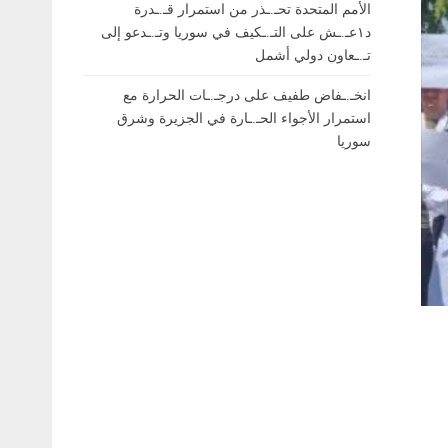
الأمم المتحدة تحـ.ـذر من استمرار قـ.ـدرة
د١عـ.ـش على التـ.ـكيف في سوريا وتـ.ـدعو إلى
تـ.ـعاون دولي أشمل
انخـ.ـفاض طفيف على درجـ.ـات الحرارة مع
استمرار الأجواء الحـ.ـارة في الجزيرة وشرق
سوريا