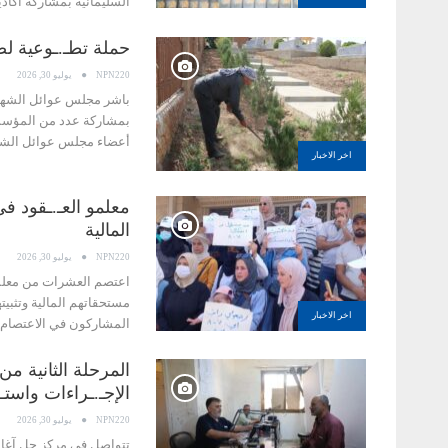
السليمانية بمشاركة أكاد
حملة تطـ.ـوعية لصـ
NPN220
يوليو 30, 2026
باشر مجلس عوائل الشهداء
بمشاركة عدد من المؤسسات
أعضاء مجلس عوائل الشه
اخر الاخبار
معلمو العـ.ـقود ف
المالية
NPN220
يوليو 30, 2026
اعتصم العشرات من معلمي 
مستحقاتهم المالية وتثبي
اخر الاخبار
المشاركون في الاعتصام 
المرحلة الثانية م
الإجـ.ـراءات واست
NPN220
يوليو 30, 2026
تتواصل في مركز جل آغا ب