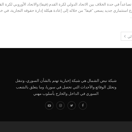
صاعداً في حدة الخلاف بين الاتحاد الدولي لكرة القدم (فيفا) والاتحاد الأوروبي لكرة الق
ع استثماري جديد يسعى "فيفا" من خلاله إلى إعادة هيكلة إدارة حقوقه التجارية، في 
…
الي
شبكة نبض الشمال هي شبكة إخبارية تهتم بالشأن السوري، وتنقل
وتحلل الوقائع والأحداث التي تحصل في سوريا، وما يتعلق بالشعب
السوري في الداخل والخارج بأسلوب مهني