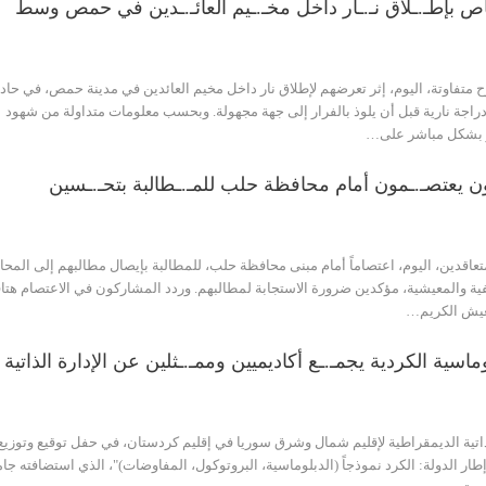
ص بإطـ.ـلاق نـ.ـار داخل مخـ.ـيم العائـ.ـدين في حمص وسط
تفاوتة، اليوم، إثر تعرضهم لإطلاق نار داخل مخيم العائدين في مدينة حمص، في حادث
اجة نارية قبل أن يلوذ بالفرار إلى جهة مجهولة. وبحسب معلومات متداولة من شهود
ر بشكل مباشر على…
ن يعتصـ.ـمون أمام محافظة حلب للمـ.ـطالبة بتحـ.ـسين
تعاقدين، اليوم، اعتصاماً أمام مبنى محافظة حلب، للمطالبة بإيصال مطالبهم إلى المحا
ة والمعيشية، مؤكدين ضرورة الاستجابة لمطالبهم. وردد المشاركون في الاعتصام هتا
يش الكريم…
وماسية الكردية يجمـ.ـع أكاديميين وممـ.ـثلين عن الإدارة الذاتية
ذاتية الديمقراطية لإقليم شمال وشرق سوريا في إقليم كردستان، في حفل توقيع وتوزيع
طار الدولة: الكرد نموذجاً (الدبلوماسية، البروتوكول، المفاوضات)"، الذي استضافته جا