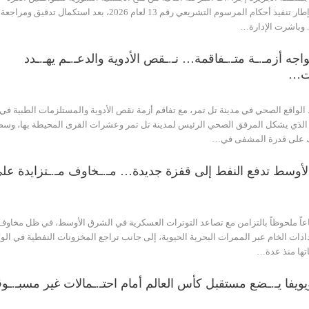
مكتومي القيد، وذلك في إطار تنفيذ أحكام المرسوم التشريعي رقم 13 لعام 2026، بعد استكمال تدقيق ومراجعة
 وباشرت الإدارة…
جه أزمـ.ـة متـ.ـفاقمة… نـ.ـقص الأدوية والدعـ.ـم يهـ.ـدد
ات…
 الواقع الصحي في مدينة تل تمر، مع تفاقم أزمة نقص الأدوية والمستلزمات الطبية في
الذي يشكل المرفق الصحي الرئيس لمدينة تل تمر وعشرات القرى المحيطة بها، وس
ك على قدرة المشفى في…
لأوسط تدفع النفط إلى قفزة جديدة… مـ.ـخاوف مـ.ـتزايدة عل
عاً ملحوظاً بالتزامن مع تصاعد التوترات العسكرية في الشرق الأوسط، في ظل مخاوف
ات الخام عبر الممرات البحرية الحيوية، إلى جانب تراجع المخزونات النفطية في الول
تها منذ عدة…
يويفا يـ.ـضع مستقبل كأس العالم أمام احتـ.ـمالات غير مسبـ.ـو