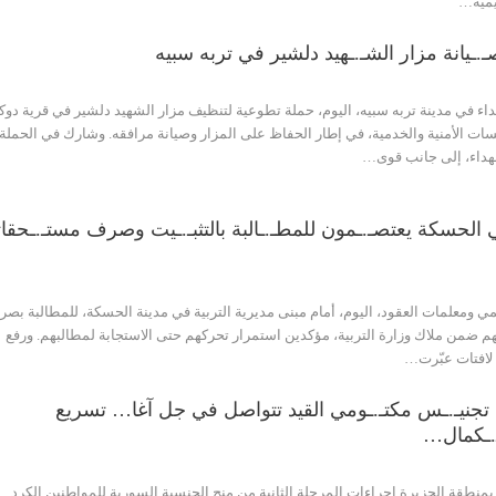
يمية…
.ـيانة مزار الشـ.ـهيد دلشير في تربه سبيه
 في مدينة تربه سبيه، اليوم، حملة تطوعية لتنظيف مزار الشهيد دلشير في قرية دوك
 الأمنية والخدمية، في إطار الحفاظ على المزار وصيانة مرافقه. وشارك في الحملة
داء، إلى جانب قوى…
ي الحسكة يعتصـ.ـمون للمطـ.ـالبة بالتثبـ.ـيت وصرف مستـ.ـحقا
ومعلمات العقود، اليوم، أمام مبنى مديرية التربية في مدينة الحسكة، للمطالبة بص
تهم ضمن ملاك وزارة التربية، مؤكدين استمرار تحركهم حتى الاستجابة لمطالبهم. ورفع
لافتات عبّرت…
ن تجنيـ.ـس مكتـ.ـومي القيد تتواصل في جل آغا… تسريع
ـ.ـكمال…
منطقة الجزيرة إجراءات المرحلة الثانية من منح الجنسية السورية للمواطنين الكرد