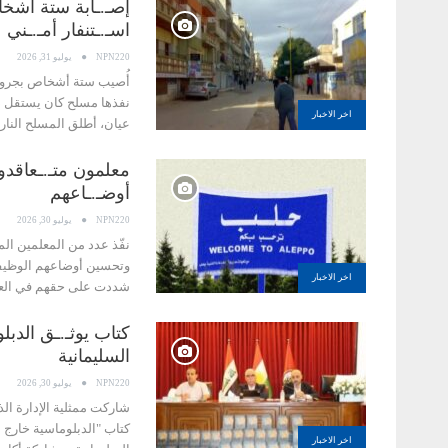
إصـ.ـابة ستة أشخا
اسـ.ـتنفار أمـ.ـني
NPN220
يوليو 31, 2026
أُصيب ستة أشخاص بجروح م
نفذها مسلح كان يستقل در
اخر الاخبار
عيان، أطلق المسلح النا
معلمون متـ.ـعاقدو
أوضـ.ـاعهم
NPN220
يوليو 30, 2026
نفّذ عدد من المعلمين الم
وتحسين أوضاعهم الوظيفي
اخر الاخبار
شددت على حقهم في الع
كتاب يوثـ.ـق الدبل
السليمانية
NPN220
يوليو 30, 2026
شاركت ممثلية الإدارة ال
كتاب "الدبلوماسية خارج إ
اخر الاخبار