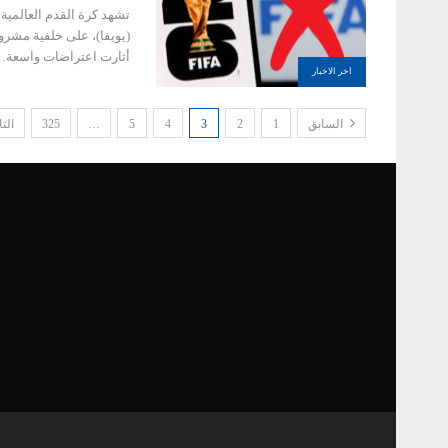
تشهد كرة القدم العالمية ت
(يويفا)، على خلفية مشرو
أثارت اعتراضات واسعة
اخر الاخبار
السابق
1
2
3
4
5
…
325
الت