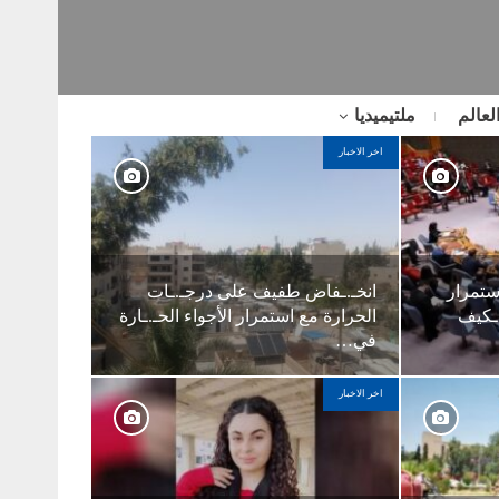
لعالم
ملتيميديا
اخر الاخبار
استمرار
انخـ.ـفاض طفيف على درجـ.ـات
تـ.ـكيف
الحرارة مع استمرار الأجواء الحـ.ـارة
في…
اخر الاخبار