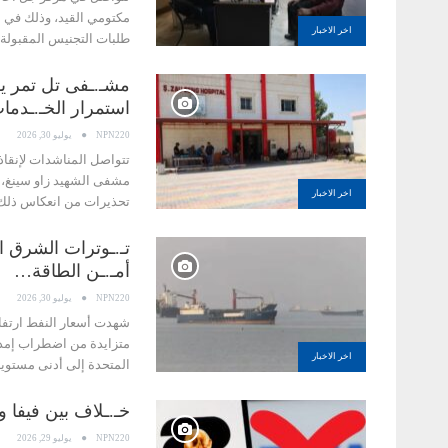
اخر الاخبار
طلبات التجنيس المقبولة.
مشـ.ـفى تل تمر يوا
استمرار الخـ.ـدم
NPN220
يوليو 30, 2026
تتواصل المناشدات لإنقاذ
مشفى الشهيد زاو سينغ، 
اخر الاخبار
تحذيرات من انعكاس ذل
تـ.ـوترات الشرق ا
أمـ.ـن الطاقة…
NPN220
يوليو 30, 2026
شهدت أسعار النفط ارتفا
متزايدة من اضطراب إمداد
اخر الاخبار
المتحدة إلى أدنى مستويا
خـ.ـلاف بين فيفا و
NPN220
يوليو 29, 2026