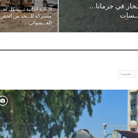
ـ.ـجار في جرمانا…
الإدارة الذاتية تـ.ـشكل لجـ.
.ـسات
مشتركة للـ.ـحد من الحفر
العـ.ـشوائي…
ملتيميديا