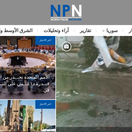
ر
سوريا
تقارير
آراء وتحليلات
الشرق الأوسط وا
اخر الاخبار
الأمم المتحدة تحـ.ـذر من 
قـ.ـدرة د١عـ.ـش على ال
في…
اخر الاخبار