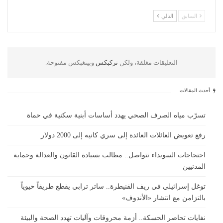
السابق
التالي
التعليقات مغلقة، ولكن
تركبكس
وبينغبكس مفتوحة.
أحدث المقالات
تسرّب مياه الصرف الصحي يهدد أساسات أبنية سكنية في حماة
رفع تعويض العائلات العائدة إلى سري كانيه إلى 2000 دولار
احتجاجات السويداء تتواصل.. مطالب بسيادة القانون والعدالة وحماية
المدنيين
توغل إسرائيلي في ريف القنيطرة.. ساتر ترابي يقطع طريقاً حيوياً
بالتزامن مع انتشار «الأندوف»
نفايات تحاصر الحسكة.. أزمة محروقات وآليات تهدد الصحة والبيئة