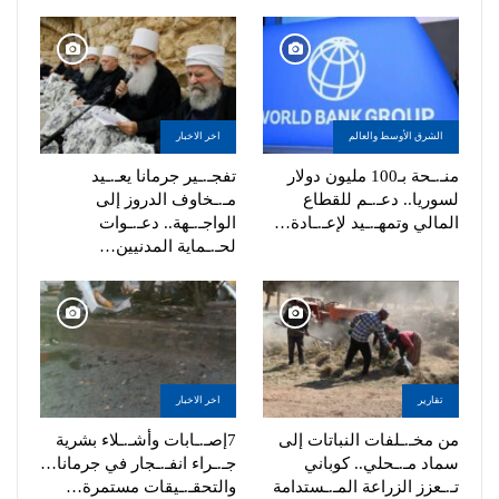
الشرق الأوسط والعالم
اخر الاخبار
منـ.ـحة بـ100 مليون دولار
تفجـ.ـير جرمانا يعـ.ـيد
لسوريا.. دعـ.ـم للقطاع
مـ.ـخاوف الدروز إلى
المالي وتمهـ.ـيد لإعـ.ـادة…
الواجـ.ـهة.. دعـ.ـوات
لحـ.ـماية المدنيين…
تقارير
اخر الاخبار
من مخـ.ـلفات النباتات إلى
7إصـ.ـابات وأشـ.ـلاء بشرية
سماد مـ.ـحلي.. كوباني
جـ.ـراء انفـ.ـجار في جرمانا…
تـ.ـعزز الزراعة المـ.ـستدامة
والتحقـ.ـيقات مستمرة…