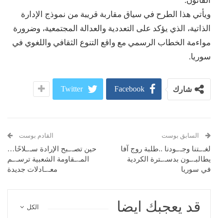
القانون.
ويأتي هذا الطرح في سياق مقاربة قريبة من نموذج الإدارة
الذاتية، الذي يؤكد على التعددية والعدالة المجتمعية، وضرورة
مواءمة الخطاب الرسمي مع واقع التنوع الثقافي واللغوي في
سوريا.
Twitter
Facebook
شارك
السابق بوست
القادم بوست
لغـ.ـتنا وجـ.ـودنا ..طلبة روج آفا
حين تصـ.ـبح الإرادة سـ.ـلاحًا…
يطالبـ.ـون بدسـ.ـترة الكردية
المـ.ـقاومة الشعبية ترسـ.ـم
في سوريا
معـ.ـادلات جديدة
قد يعجبك ايضا
الكل