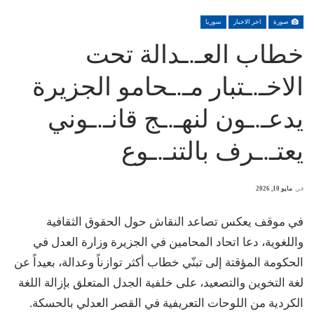
صورة
اخر الاخبار
سوريا
خطاب العـ.ـدالة تحت
الاخـ.ـتبار مـ.ـحامو الجزيرة
يدعـ.ـون لنهـ.ـج قانـ.ـوني
يعتـ.ـرف بالتنـ.ـوع
في
مايو 10, 2026
في موقف يعكس تصاعد النقاش حول الحقوق الثقافية
واللغوية، دعا اتحاد المحامين في الجزيرة وزارة العدل في
الحكومة المؤقتة إلى تبنّي خطاب أكثر توازناً وعدالة، بعيداً عن
لغة التخوين والتصعيد، على خلفية الجدل المتعلق بإزالة اللغة
الكردية من اللوحات التعريفية في القصر العدلي بالحسكة.