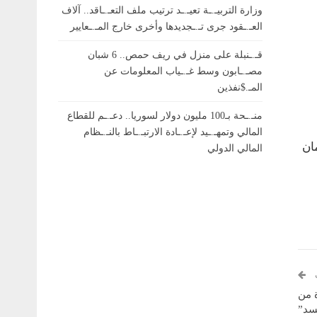
وزارة التربيـ.ـة تعيـ.ـد ترتيب ملف التعـ.ـاقد.. آلاف
العـ.ـقود جرى تـ.ـجديدها وأخرى خارج المـ.ـعايير
قـ.ـنبلة على منزل في ريف حمص.. 6 شبان
مصـ.ـابون وسط غـ.ـياب المعلومات عن
المـ.$نفذين
منـ.ـحة بـ100 مليون دولار لسوريا.. دعـ.ـم للقطاع
المالي وتمهـ.ـيد لإعـ.ـادة الارتبـ.ـاط بالنـ.ـظام
ان
المالي الدولي
ة من
سد”