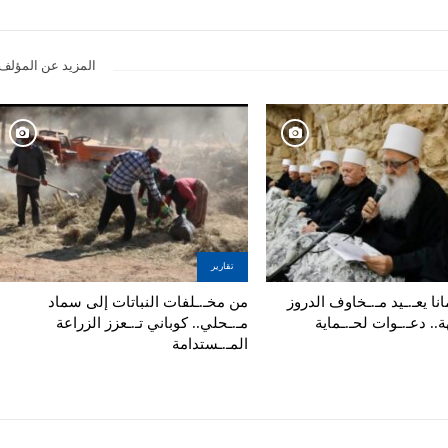
المزيد عن المؤلف
تقارير
نا يعـ.ـيد مـ.ـخاوف الدروز
من مخـ.ـلفات النباتات إلى سماد
ة.. دعـ.ـوات لحـ.ـماية
مـ.ـحلي.. كوباني تـ.ـعزز الزراعة
المـ.ـستدامة