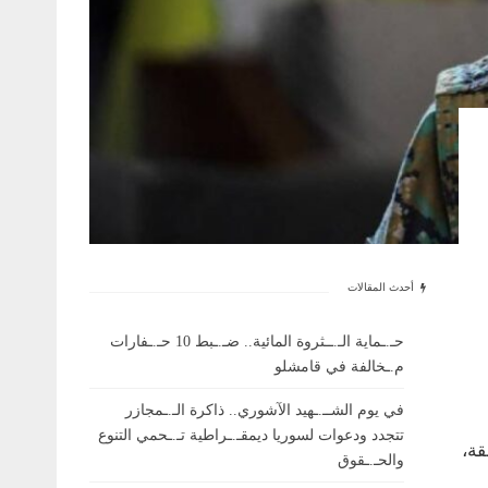
أحدث المقالات
حـ.ـماية الـ.ــثروة المائية.. ضـ.ـبط 10 حـ.ـفارات
م.ـخالفة في قامشلو
في يوم الشــ.ـهيد الآشوري.. ذاكرة الـ.ـمجازر
تتجدد ودعوات لسوريا ديمقـ.ـراطية تـ.ـحمي التنوع
قة،
والحـ.ـقوق