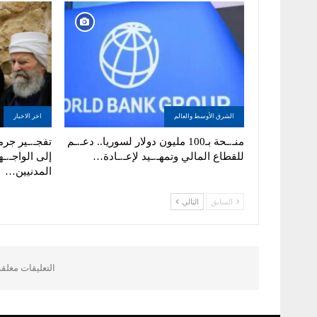
الشرق الأوسط والعالم
اخر الاخبار
منـ.ـحة بـ100 مليون دولار لسوريا.. دعـ.ـم
تفجـ.ـير جرما
للقطاع المالي وتمهـ.ـيد لإعـ.ـادة…
إلى الواجـ.ـه
المدنيين…
السابق
التالي
التعليقات مغلق