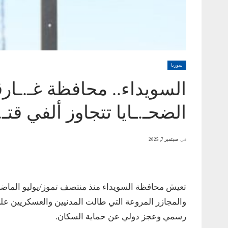
سوريا
السويداء.. محافظة غـ.ـار
الضحـ.ـايا تتجاوز ألفي قتـ.
في
سبتمبر 7, 2025
تعيش محافظة السويداء منذ منتصف تموز/يوليو الماضي
والمجازر المروعة التي طالت المدنيين والعسكريين
رسمي وعجز دولي عن حماية السكان.