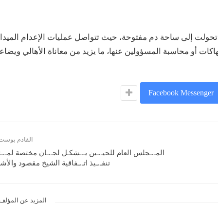
 تحولت إلى ساحة دم مفتوحة، حيث تتواصل عمليات الإعدام الميدا
كات أو محاسبة المسؤولين عنها، ما يزيد من معاناة الأهالي ويضا
Facebook Messenger
القادم بوست
المـ.ـجلس العام للحيـ.ـين يـ.ـشكـل لجـ.ـان مختصة لمـ.ـت
تنفـ.ـيذ اتـ.ـفاقية الشيخ مقصود والأش
المزيد عن المؤلف