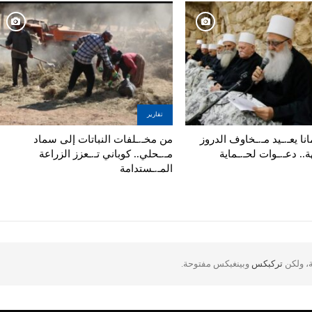
تقارير
نا يعـ.ـيد مـ.ـخاوف الدروز
من مخـ.ـلفات النباتات إلى سماد
ة.. دعـ.ـوات لحـ.ـماية
مـ.ـحلي.. كوباني تـ.ـعزز الزراعة
المـ.ـستدامة
ة، ولكن
تركبكس
وبينغبكس مفتوحة.