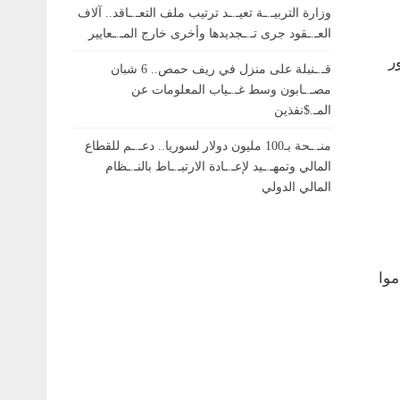
وزارة التربيـ.ـة تعيـ.ـد ترتيب ملف التعـ.ـاقد.. آلاف
العـ.ـقود جرى تـ.ـجديدها وأخرى خارج المـ.ـعايير
لعثور
قـ.ـنبلة على منزل في ريف حمص.. 6 شبان
مصـ.ـابون وسط غـ.ـياب المعلومات عن
المـ.$نفذين
منـ.ـحة بـ100 مليون دولار لسوريا.. دعـ.ـم للقطاع
المالي وتمهـ.ـيد لإعـ.ـادة الارتبـ.ـاط بالنـ.ـظام
المالي الدولي
أُعدموا