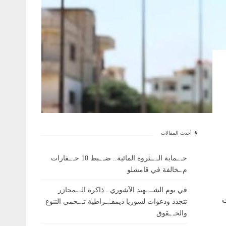
أحدث المقالات
حـ.ـماية الـ.ــثروة المائية.. ضـ.ـبط 10 حـ.ـفارات
م.ـخالفة في قامشلو
في يوم الشــ.ـهيد الآشوري.. ذاكرة الـ.ـمجازر
ت
تتجدد ودعوات لسوريا ديمقـ.ـراطية تـ.ـحمي التنوع
والحـ.ـقوق