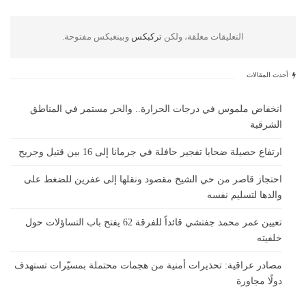
التعليقات مغلقة، ولكن
تركبكس
وبينغبكس مفتوحة.
أحدث المقالات
انخفاض ملموس في درجات الحرارة.. والحر مستمر في المناطق
الشرقية
ارتفاع حصيلة ضحايا تفجير حافلة في جرمانا إلى 16 بين قتيل وجريح
احتجاز قاصر من حي الشيخ مقصود ونقلها إلى عفرين للضغط على
والدها لتسليم نفسه
تعيين عمر محمد جفتشي قائداً للفرقة 62 يفتح باب التساؤلات حول
خلفيته
مصادر عراقية: تحذيرات أمنية من هجمات محتملة بمسيّرات تستهدف
دولًا مجاورة