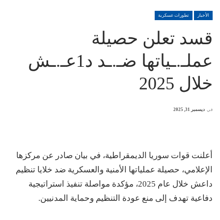
الأخبار
تطورات عسكرية
قسد تعلن حصيلة
عملـ.ـياتها ضـ.ـد د1عـ.ـش
خلال 2025
في
ديسمبر 31, 2025
أعلنت قوات سوريا الديمقراطية، في بيان صادر عن مركزها
الإعلامي، حصيلة عملياتها الأمنية والعسكرية ضد خلايا تنظيم
داعش خلال عام 2025، مؤكدة مواصلة تنفيذ استراتيجية
دفاعية تهدف إلى منع عودة التنظيم وحماية المدنيين.