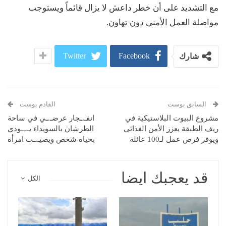
مع التشديد على أن خطر داعش لا يزال قائماً ويستوجب
مواصلة العمل الأمني دون تهاون.
Twitter
Facebook
شارك
السابق بوست
القادم بوست
مشروع البيوت البلاستيكية في
انفـ.ـجار عرضـ.ـي في ساحة
ريف الطبقة يعزز الأمن الغذائي
الطرشان بالسويداء يــ.ـودي
ويوفر فرص عمل لـ100 عائلة
بحياة شخص ويصيـ.ـب امرأة
قد يعجبك ايضا
الكل