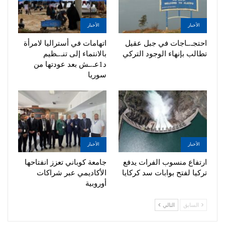
الأخبار
الأخبار
احتجـ.ـاجات في جبل عقيل
اتهامات في أستراليا لامرأة
تطالب بإنهاء الوجود التركي
بالانتماء إلى تنـ.ـظيم
د1عـ.ـش بعد عودتها من
سوريا
الأخبار
الأخبار
ارتفاع منسوب الفرات يدفع
جامعة كوباني تعزز انفتاحها
تركيا لفتح بوابات سد كركايا
الأكاديمي عبر شراكات
أوروبية
السابق
التالي