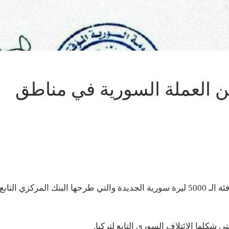
من العملة السورية في مناطق
منعت الحكومة السورية المؤقتة الموالية لتركيا، تداول فئة الـ 5000 ليرة سورية الجديدة والتي طرحها البنك المركزي التابع
 شكلها الائتلاف السوري التابع لتركيا.