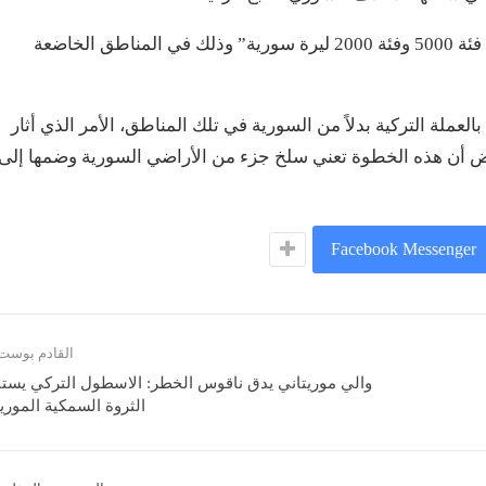
وبحسب القرار الصادر فأنه “يمنع تداول العملة الورقية فئة 5000 وفئة 2000 ليرة سورية” وذلك في المناطق الخاضعة
عملة التركية بدلاً من السورية في تلك المناطق، الأمر الذي أثار
عض أن هذه الخطوة تعني سلخ جزء من الأراضي السورية وضمها إلى
Facebook Messenger
القادم بوست
والي موريتاني يدق ناقوس الخطر: الاسطول التركي يست
الثروة السمكية الموريت