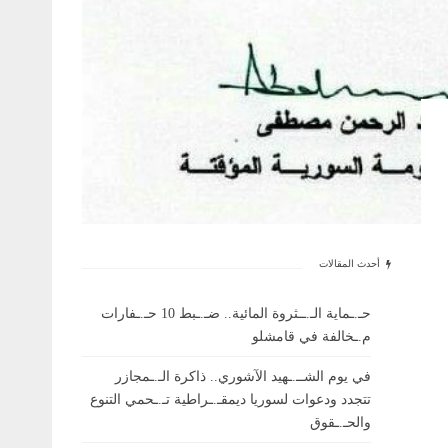
أحدث المقالات
حـ.ـماية الـ.ــثروة المائية.. ضـ.ـبط 10 حـ.ـفارات
م.ـخالفة في قامشلو
في يوم الشــ.ـهيد الآشوري.. ذاكرة الـ.ـمجازر
تتجدد ودعوات لسوريا ديمقـ.ـراطية تـ.ـحمي التنوع
والحـ.ـقوق