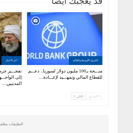
قد يعجبك ايضا
الشرق الأوسط والعالم
اخر الاخبار
منـ.ـحة بـ100 مليون دولار لسوريا.. دعـ.ـم
تفجـ.ـير جرما
للقطاع المالي وتمهـ.ـيد لإعـ.ـادة…
إلى الواجـ.ـه
المدنيين…
السابق
التالي
التعليقات مغلق