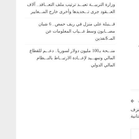
وزارة التربيـ.ـة تعيـ.ـد ترتيب ملف التعـ.ـاقد.. آلاف
العـ.ـقود جرى تـ.ـجديدها وأخرى خارج المـ.ـعايير
قـ.ـنبلة على منزل في ريف حمص.. 6 شبان
مصـ.ـابون وسط غـ.ـياب المعلومات عن
المـ.$نفذين
منـ.ـحة بـ100 مليون دولار لسوريا.. دعـ.ـم للقطاع
المالي وتمهـ.ـيد لإعـ.ـادة الارتبـ.ـاط بالنـ.ـظام
المالي الدولي
نزف
انية