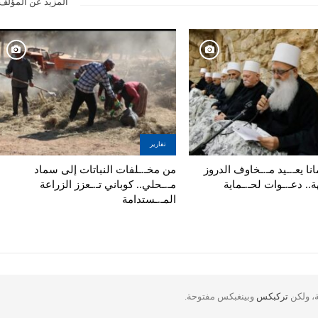
المزيد عن المؤلف
تقارير
نا يعـ.ـيد مـ.ـخاوف الدروز
من مخـ.ـلفات النباتات إلى سماد
ة.. دعـ.ـوات لحـ.ـماية
مـ.ـحلي.. كوباني تـ.ـعزز الزراعة
المـ.ـستدامة
ة، ولكن
تركبكس
وبينغبكس مفتوحة.